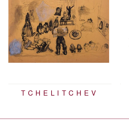
N
TCHELITCHEV