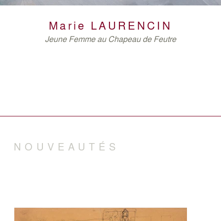
DERAIN
Marie
LAURENCIN
DE STAËL
Jeune Femme au Chapeau de Feutre
WARHOL
NOUVEAUTÉS