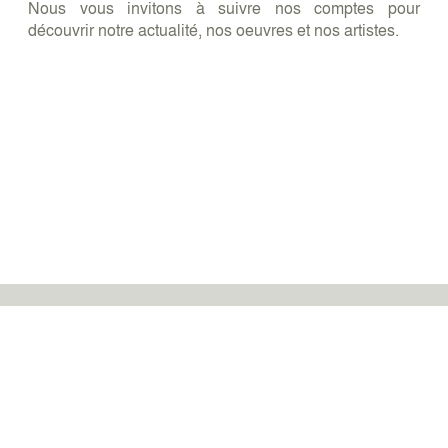
Nous vous invitons à suivre nos comptes pour
découvrir notre actualité, nos oeuvres et nos artistes.
13, rue des Saints-Pères 75006 PARIS
|
Tél. +33 (0)1
40 15 00 15
|
galerie.des.modernes@orange.fr