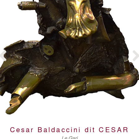
LHOTE
Previous
Nex
LHOTE
LHOTE
SURVAGE
Cesar Baldaccini dit
CESAR
Le Gari