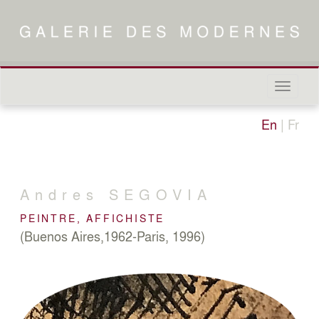
Naviga
in-/out
En
|
Fr
Andres
SEGOVIA
PEINTRE, AFFICHISTE
(Buenos Aires,1962-Paris, 1996)