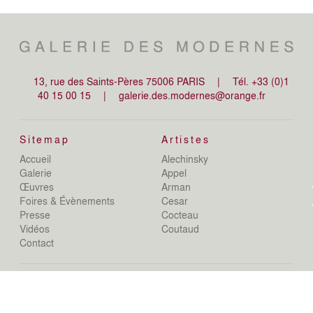
13, rue des Saints-Pères 75006 PARIS
|
Tél. +33 (0)1
40 15 00 15
|
galerie.des.modernes@orange.fr
Sitemap
Artistes
Accueil
Alechinsky
de
Galerie
Appel
de
Œuvres
Arman
D
Foires & Évènements
Cesar
De
Presse
Cocteau
D
N
Vidéos
Coutaud
D
Contact