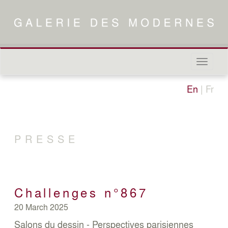
Naviga
in-/out
En
|
Fr
PRESSE
Challenges n°867
20 March 2025
Salons du dessin - Perspectives parisiennes