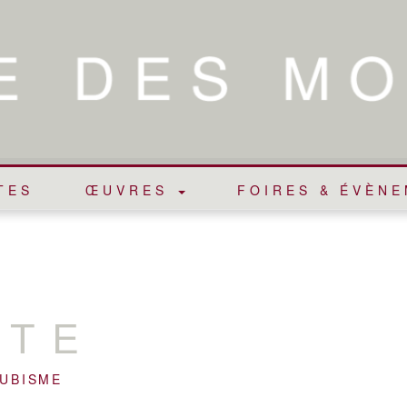
TES
ŒUVRES
FOIRES & ÉVÈN
OTE
CUBISME