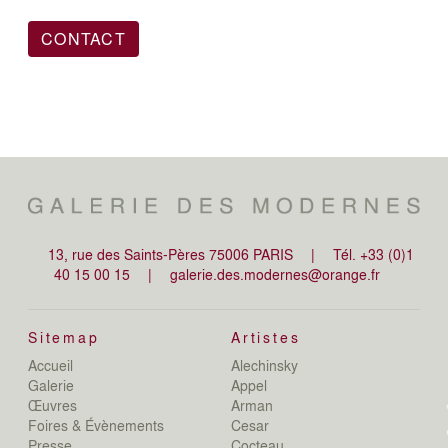
CONTACT
13, rue des Saints-Pères 75006 PARIS
|
Tél. +33 (0)1
40 15 00 15
|
galerie.des.modernes@orange.fr
Sitemap
Artistes
Accueil
Alechinsky
de
Galerie
Appel
de
Œuvres
Arman
D
Foires & Évènements
Cesar
De
Presse
Cocteau
D