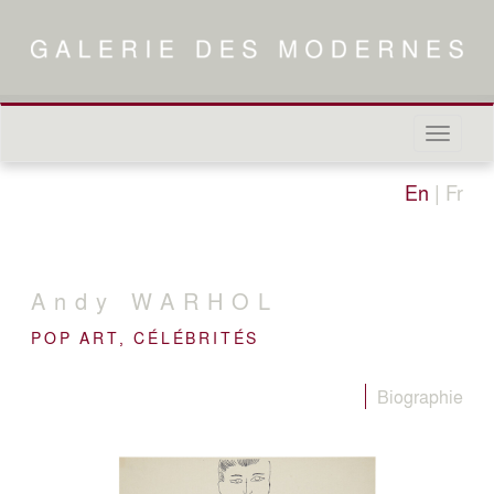
Naviga
in-/out
En
|
Fr
Andy
WARHOL
POP ART, CÉLÉBRITÉS
Biographie