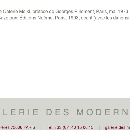
e Galerie Melki, préface de Georges Pillement, Paris, mai 1973, 
zetoux, Éditions Noème, Paris, 1993, décrit (avec les dimension
-Pères 75006 PARIS
|
Tél. +33 (0)1 40 15 00 15
|
galerie.des.