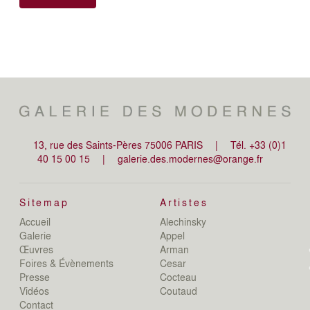
13, rue des Saints-Pères 75006 PARIS
|
Tél. +33 (0)1
40 15 00 15
|
galerie.des.modernes@orange.fr
Sitemap
Artistes
Accueil
Alechinsky
de
Galerie
Appel
de
Œuvres
Arman
D
Foires & Évènements
Cesar
De
Presse
Cocteau
D
N
Vidéos
Coutaud
D
Contact