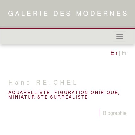
Naviga
in-/out
En
|
Fr
Hans
REICHEL
AQUARELLISTE, FIGURATION ONIRIQUE,
MINIATURISTE SURRÉALISTE
Biographie