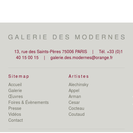
13, rue des Saints-Pères 75006 PARIS
|
Tél. +33 (0)1
40 15 00 15
|
galerie.des.modernes@orange.fr
Sitemap
Artistes
Accueil
Alechinsky
de
Galerie
Appel
de
Œuvres
Arman
D
Foires & Évènements
Cesar
De
Presse
Cocteau
D
N
Vidéos
Coutaud
D
Contact