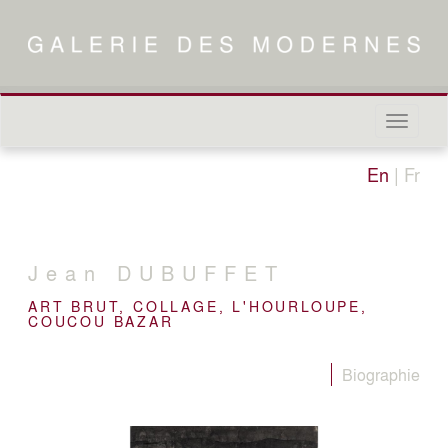
Naviga
in-/out
En
|
Fr
Jean
DUBUFFET
ART BRUT, COLLAGE, L'HOURLOUPE,
COUCOU BAZAR
Biographie