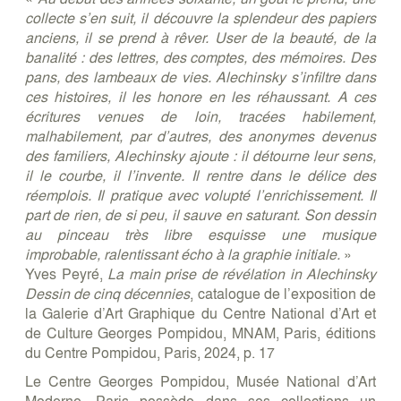
collecte s’en suit, il découvre la splendeur des papiers
anciens, il se prend à rêver. User de la beauté, de la
banalité : des lettres, des comptes, des mémoires. Des
pans, des lambeaux de vies. Alechinsky s’infiltre dans
ces histoires, il les honore en les réhaussant. A ces
écritures venues de loin, tracées habilement,
malhabilement, par d’autres, des anonymes devenus
des familiers, Alechinsky ajoute : il détourne leur sens,
il le courbe, il l’invente. Il rentre dans le délice des
réemplois. Il pratique avec volupté l’enrichissement. Il
part de rien, de si peu, il sauve en saturant. Son dessin
au pinceau très libre esquisse une musique
improbable, ralentissant écho à la graphie initiale.
»
Yves Peyré,
La main prise de révélation in Alechinsky
Dessin de cinq décennies
, catalogue de l’exposition de
la Galerie d’Art Graphique du Centre National d’Art et
de Culture Georges Pompidou, MNAM, Paris, éditions
du Centre Pompidou, Paris, 2024, p. 17
Le Centre Georges Pompidou, Musée National d’Art
Moderne, Paris possède dans ses collections un