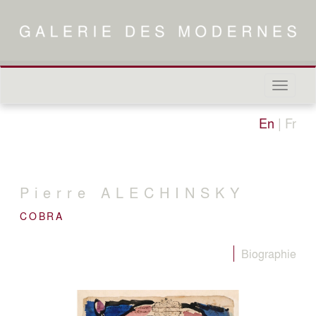
Naviga
in-/out
En
|
Fr
Pierre
ALECHINSKY
COBRA
Biographie