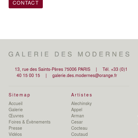
CONTACT
13, rue des Saints-Pères 75006 PARIS
|
Tél. +33 (0)1
40 15 00 15
|
galerie.des.modernes@orange.fr
Sitemap
Artistes
Accueil
Alechinsky
de
Galerie
Appel
de
Œuvres
Arman
D
Foires & Évènements
Cesar
De
Presse
Cocteau
D
N
Vidéos
Coutaud
D