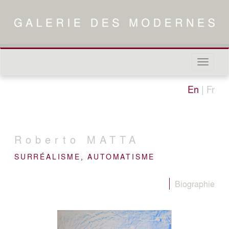
Naviga
in-/out
En
|
Fr
Roberto
MATTA
SURRÉALISME, AUTOMATISME
Biographie